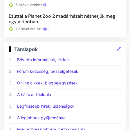
16 órával ezelőtt
1
Ezúttal a Planet Zoo 2 madárházait nézhetjük meg
egy videóban
17 órával ezelőtt
1
🔗
Társlapok
1.
Bővebb információk, cikkek
2.
Fórum közösség, beszélgetések
3.
Online cikkek, blogbejegyzések
4.
A hálózat főoldala
5.
Legfrissebb hírek, újdonságok
6.
A legjobbak gyűjteménye
7.
Megosztási platform, tartalomajánló