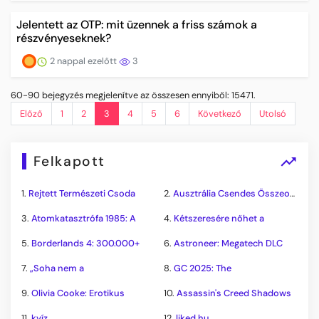
Jelentett az OTP: mit üzennek a friss számok a
részvényeseknek?
2 nappal ezelőtt
3
60-90 bejegyzés megjelenítve az összesen ennyiből: 15471.
Előző
1
2
3
4
5
6
Következő
Utolsó
Felkapott
1.
Rejtett Természeti Csoda
2.
Ausztrália Csendes Összeomlása
3.
Atomkatasztrófa 1985: A
4.
Kétszeresére nőhet a
5.
Borderlands 4: 300.000+
6.
Astroneer: Megatech DLC
7.
„Soha nem a
8.
GC 2025: The
9.
Olivia Cooke: Erotikus
10.
Assassin's Creed Shadows
11.
kvíz
12.
liked.hu