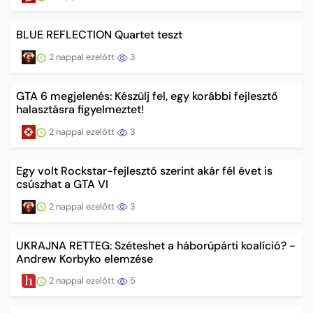
BLUE REFLECTION Quartet teszt
2 nappal ezelőtt
3
GTA 6 megjelenés: Készülj fel, egy korábbi fejlesztő
halasztásra figyelmeztet!
2 nappal ezelőtt
3
Egy volt Rockstar-fejlesztő szerint akár fél évet is
csúszhat a GTA VI
2 nappal ezelőtt
3
UKRAJNA RETTEG: Széteshet a háborúpárti koalíció? -
Andrew Korbyko elemzése
2 nappal ezelőtt
5