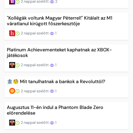
2 nappal ezelőtt
2
"Kollégák voltunk Magyar Péterrel!" Kitálalt az M1
váratlanul kirúgott főszerkesztője
2 nappal ezelőtt
1
Platinum Achievementeket kaphatnak az XBOX-
játékosok
2 nappal ezelőtt
1
🏦🧐 Mit tanulhatnak a bankok a Revoluttól?
2 nappal ezelőtt
1
Augusztus 11-én indul a Phantom Blade Zero
előrendelése
2 nappal ezelőtt
1