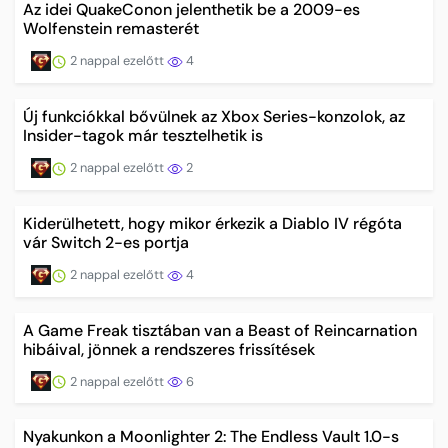
Az idei QuakeConon jelenthetik be a 2009-es
Wolfenstein remasterét
2 nappal ezelőtt
4
Új funkciókkal bővülnek az Xbox Series-konzolok, az
Insider-tagok már tesztelhetik is
2 nappal ezelőtt
2
Kiderülhetett, hogy mikor érkezik a Diablo IV régóta
vár Switch 2-es portja
2 nappal ezelőtt
4
A Game Freak tisztában van a Beast of Reincarnation
hibáival, jönnek a rendszeres frissítések
2 nappal ezelőtt
6
Nyakunkon a Moonlighter 2: The Endless Vault 1.0-s