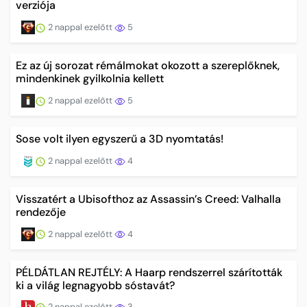
verziója
2 nappal ezelőtt
5
Ez az új sorozat rémálmokat okozott a szereplőknek,
mindenkinek gyilkolnia kellett
2 nappal ezelőtt
5
Sose volt ilyen egyszerű a 3D nyomtatás!
2 nappal ezelőtt
4
Visszatért a Ubisofthoz az Assassin’s Creed: Valhalla
rendezője
2 nappal ezelőtt
4
PÉLDÁTLAN REJTÉLY: A Haarp rendszerrel szárították
ki a világ legnagyobb sóstavát?
2 nappal ezelőtt
3