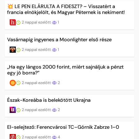
💥 LE PEN ELÁRULTA A FIDESZT? – Visszatért a
francia elnökjelölt, és Magyar Péternek is nekiment!
2 nappal ezelőtt
1
Vasárnapig ingyenes a Moonlighter első része
2 nappal ezelőtt
1
„Ha egy lángos 2000 forint, miért sajnáljuk a pénzt
egy jó borra?”
2 nappal ezelőtt
2
Észak-Koreába is belekötött Ukrajna
2 nappal ezelőtt
2
El-selejtező: Ferencvárosi TC–Górnik Zabrze 1–0
2 nappal ezelőtt
4