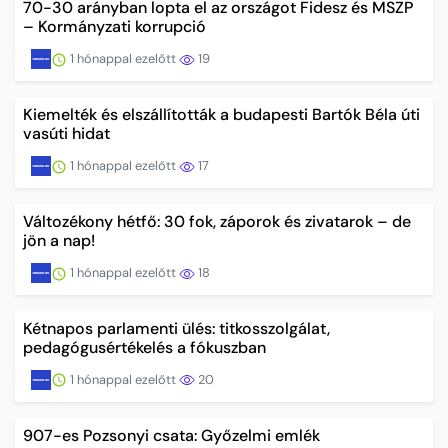
70-30 arányban lopta el az országot Fidesz és MSZP
– Kormányzati korrupció
1 hónappal ezelőtt
19
Kiemelték és elszállították a budapesti Bartók Béla úti
vasúti hidat
1 hónappal ezelőtt
17
Változékony hétfő: 30 fok, záporok és zivatarok – de
jön a nap!
1 hónappal ezelőtt
18
Kétnapos parlamenti ülés: titkosszolgálat,
pedagógusértékelés a fókuszban
1 hónappal ezelőtt
20
907-es Pozsonyi csata: Győzelmi emlék