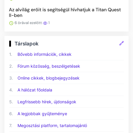
Az alvilág erőit is segítségül hívhatjuk a Titan Quest
II-ben
6 órával ezelőtt
1
🔗
Társlapok
1.
Bővebb információk, cikkek
2.
Fórum közösség, beszélgetések
3.
Online cikkek, blogbejegyzések
4.
A hálózat főoldala
5.
Legfrissebb hírek, újdonságok
6.
A legjobbak gyűjteménye
7.
Megosztási platform, tartalomajánló