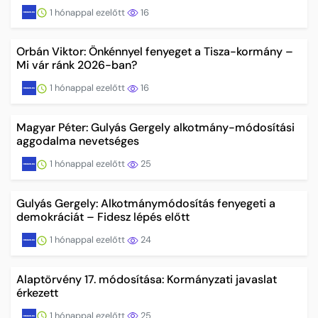
1 hónappal ezelőtt
16
Orbán Viktor: Önkénnyel fenyeget a Tisza-kormány –
Mi vár ránk 2026-ban?
1 hónappal ezelőtt
16
Magyar Péter: Gulyás Gergely alkotmány-módosítási
aggodalma nevetséges
1 hónappal ezelőtt
25
Gulyás Gergely: Alkotmánymódosítás fenyegeti a
demokráciát – Fidesz lépés előtt
1 hónappal ezelőtt
24
Alaptörvény 17. módosítása: Kormányzati javaslat
érkezett
1 hónappal ezelőtt
25