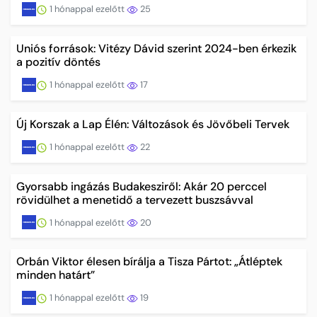
1 hónappal ezelőtt
25
Uniós források: Vitézy Dávid szerint 2024-ben érkezik
a pozitív döntés
1 hónappal ezelőtt
17
Új Korszak a Lap Élén: Változások és Jövőbeli Tervek
1 hónappal ezelőtt
22
Gyorsabb ingázás Budakesziről: Akár 20 perccel
rövidülhet a menetidő a tervezett buszsávval
1 hónappal ezelőtt
20
Orbán Viktor élesen bírálja a Tisza Pártot: „Átléptek
minden határt”
1 hónappal ezelőtt
19