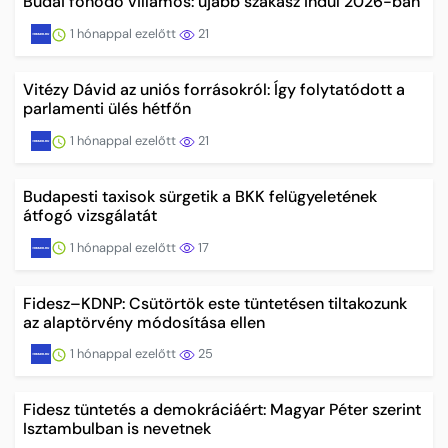
Budai fonódó villamos: újabb szakasz indul 2026-ban
1 hónappal ezelőtt
21
Vitézy Dávid az uniós forrásokról: Így folytatódott a
parlamenti ülés hétfőn
1 hónappal ezelőtt
21
Budapesti taxisok sürgetik a BKK felügyeletének
átfogó vizsgálatát
1 hónappal ezelőtt
17
Fidesz–KDNP: Csütörtök este tüntetésen tiltakozunk
az alaptörvény módosítása ellen
1 hónappal ezelőtt
25
Fidesz tüntetés a demokráciáért: Magyar Péter szerint
Isztambulban is nevetnek