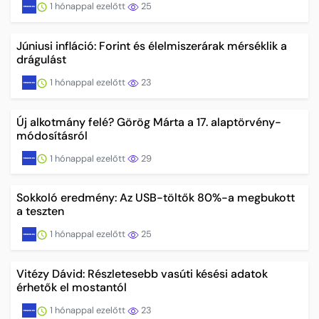
1 hónappal ezelőtt
25
Júniusi infláció: Forint és élelmiszerárak mérséklik a
drágulást
1 hónappal ezelőtt
23
Új alkotmány felé? Görög Márta a 17. alaptörvény-
módosításról
1 hónappal ezelőtt
29
Sokkoló eredmény: Az USB-töltők 80%-a megbukott
a teszten
1 hónappal ezelőtt
25
Vitézy Dávid: Részletesebb vasúti késési adatok
érhetők el mostantól
1 hónappal ezelőtt
23