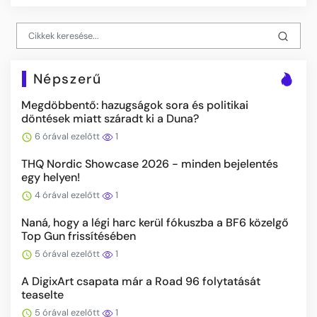
Népszerű
Megdöbbentő: hazugságok sora és politikai
döntések miatt száradt ki a Duna?
6 órával ezelőtt
1
THQ Nordic Showcase 2026 - minden bejelentés
egy helyen!
4 órával ezelőtt
1
Naná, hogy a légi harc kerül fókuszba a BF6 közelgő
Top Gun frissítésében
5 órával ezelőtt
1
A DigixArt csapata már a Road 96 folytatását
teaselte
5 órával ezelőtt
1