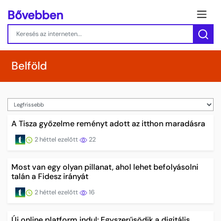
Bővebben
Belföld
A Tisza győzelme reményt adott az itthon maradásra
2 héttel ezelőtt
22
Most van egy olyan pillanat, ahol lehet befolyásolni
talán a Fidesz irányát
2 héttel ezelőtt
16
Új online platform indul: Egyszerűsödik a digitális