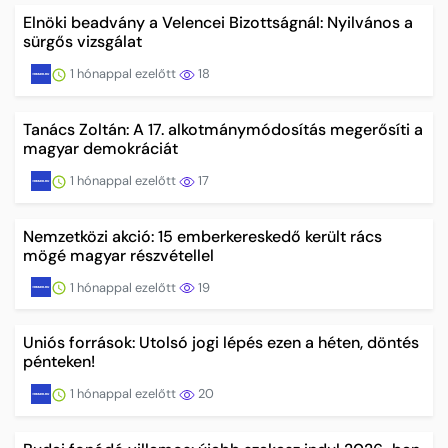
Elnöki beadvány a Velencei Bizottságnál: Nyilvános a
sürgős vizsgálat
1 hónappal ezelőtt
18
Tanács Zoltán: A 17. alkotmánymódosítás megerősíti a
magyar demokráciát
1 hónappal ezelőtt
17
Nemzetközi akció: 15 emberkereskedő került rács
mögé magyar részvétellel
1 hónappal ezelőtt
19
Uniós források: Utolsó jogi lépés ezen a héten, döntés
pénteken!
1 hónappal ezelőtt
20