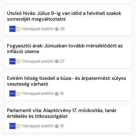
Utolsó hívás: Július 9-ig van időd a felvételi szakok
sorrendjét megváltoztatni
1 hónappal ezelőtt
28
Fogyasztói árak: Júniusban tovább mérséklődött az
infláció üteme
1 hónappal ezelőtt
27
Extrém hőség tizedeli a búza- és árpatermést: súlyos
veszteség várható
1 hónappal ezelőtt
16
Parlamenti vita: Alaptörvény 17. módosítás, tanár
értékelés és titkosszolgálat
1 hónappal ezelőtt
18