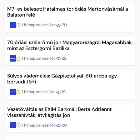
M7-es baleset: Hatalmas torlódás Martonvásárnál a
Balaton felé
1 hónappal ezelőtt
20
70 óriási szélerőmű jön Magyarországra: Magasabbak,
mint az Esztergomi Bazilika
1 hónappal ezelőtt
22
Súlyos vádemelés: Gázpisztollyal lőtt arcba egy
borsodi férfi
1 hónappal ezelőtt
19
Vezetőváltás az EXIM Banknál: Berta Adriennt
visszahívták, átvilágítás jön
1 hónappal ezelőtt
20