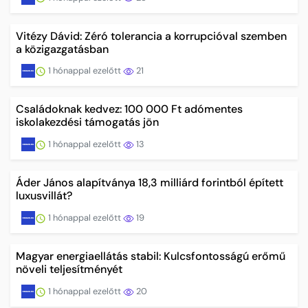
Vitézy Dávid: Zéró tolerancia a korrupcióval szemben
a közigazgatásban
1 hónappal ezelőtt
21
Családoknak kedvez: 100 000 Ft adómentes
iskolakezdési támogatás jön
1 hónappal ezelőtt
13
Áder János alapítványa 18,3 milliárd forintból épített
luxusvillát?
1 hónappal ezelőtt
19
Magyar energiaellátás stabil: Kulcsfontosságú erőmű
növeli teljesítményét
1 hónappal ezelőtt
20