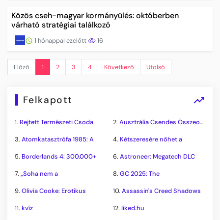
Közös cseh-magyar kormányülés: októberben
várható stratégiai találkozó
1 hónappal ezelőtt
16
Előző
1
2
3
4
Következő
Utolsó
Felkapott
1.
Rejtett Természeti Csoda
2.
Ausztrália Csendes Összeomlása
3.
Atomkatasztrófa 1985: A
4.
Kétszeresére nőhet a
5.
Borderlands 4: 300.000+
6.
Astroneer: Megatech DLC
7.
„Soha nem a
8.
GC 2025: The
9.
Olivia Cooke: Erotikus
10.
Assassin's Creed Shadows
11.
kvíz
12.
liked.hu