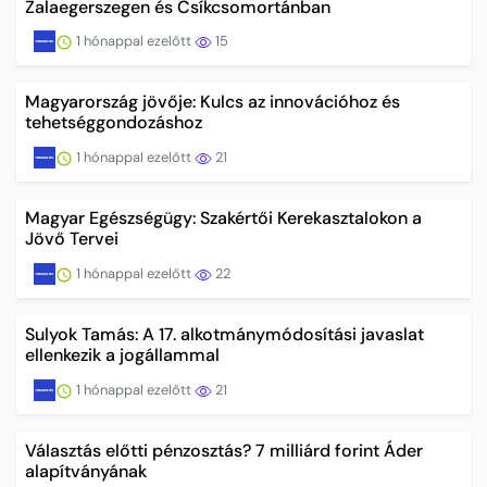
Zalaegerszegen és Csíkcsomortánban
1 hónappal ezelőtt
15
Magyarország jövője: Kulcs az innovációhoz és
tehetséggondozáshoz
1 hónappal ezelőtt
21
Magyar Egészségügy: Szakértői Kerekasztalokon a
Jövő Tervei
1 hónappal ezelőtt
22
Sulyok Tamás: A 17. alkotmánymódosítási javaslat
ellenkezik a jogállammal
1 hónappal ezelőtt
21
Választás előtti pénzosztás? 7 milliárd forint Áder
alapítványának