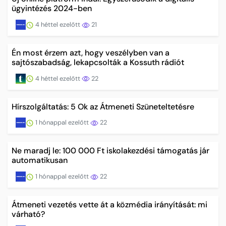
ügyintézés 2024-ben
4 héttel ezelőtt
21
Én most érzem azt, hogy veszélyben van a
sajtószabadság, lekapcsolták a Kossuth rádiót
4 héttel ezelőtt
22
Hírszolgáltatás: 5 Ok az Átmeneti Szüneteltetésre
1 hónappal ezelőtt
22
Ne maradj le: 100 000 Ft iskolakezdési támogatás jár
automatikusan
1 hónappal ezelőtt
22
Átmeneti vezetés vette át a közmédia irányítását: mi
várható?