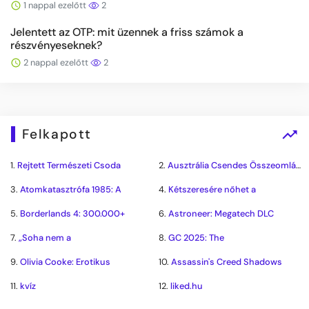
1 nappal ezelőtt
2
Jelentett az OTP: mit üzennek a friss számok a
részvényeseknek?
2 nappal ezelőtt
2
Felkapott
1.
Rejtett Természeti Csoda
2.
Ausztrália Csendes Összeomlása
3.
Atomkatasztrófa 1985: A
4.
Kétszeresére nőhet a
5.
Borderlands 4: 300.000+
6.
Astroneer: Megatech DLC
7.
„Soha nem a
8.
GC 2025: The
9.
Olivia Cooke: Erotikus
10.
Assassin's Creed Shadows
11.
kvíz
12.
liked.hu