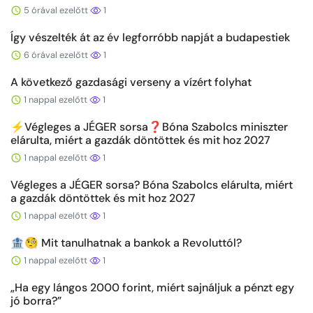
5 órával ezelőtt
1
Így vészelték át az év legforróbb napját a budapestiek
6 órával ezelőtt
1
A következő gazdasági verseny a vízért folyhat
1 nappal ezelőtt
1
⚡️Végleges a JÉGER sorsa❓Bóna Szabolcs miniszter
elárulta, miért a gazdák döntöttek és mit hoz 2027
1 nappal ezelőtt
1
Végleges a JÉGER sorsa? Bóna Szabolcs elárulta, miért
a gazdák döntöttek és mit hoz 2027
1 nappal ezelőtt
1
🏦🧐 Mit tanulhatnak a bankok a Revoluttól?
1 nappal ezelőtt
1
„Ha egy lángos 2000 forint, miért sajnáljuk a pénzt egy
jó borra?”