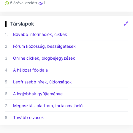
5 órával ezelőtt
1
🔗
Társlapok
1.
Bővebb információk, cikkek
2.
Fórum közösség, beszélgetések
3.
Online cikkek, blogbejegyzések
4.
A hálózat főoldala
5.
Legfrissebb hírek, újdonságok
6.
A legjobbak gyűjteménye
7.
Megosztási platform, tartalomajánló
8.
Tovább olvasok