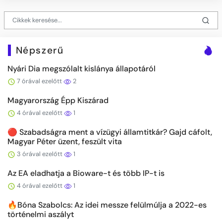
Népszerű
Nyári Dia megszólalt kislánya állapotáról
7 órával ezelőtt
2
Magyarország Épp Kiszárad
4 órával ezelőtt
1
🔴 Szabadságra ment a vízügyi államtitkár? Gajd cáfolt,
Magyar Péter üzent, feszült vita
3 órával ezelőtt
1
Az EA eladhatja a Bioware-t és több IP-t is
4 órával ezelőtt
1
🔥Bóna Szabolcs: Az idei messze felülmúlja a 2022-es
történelmi aszályt