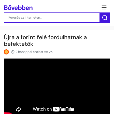
Bővebben
Újra a forint felé fordulhatnak a
befektetők
2 hónappal ezelőtt
25