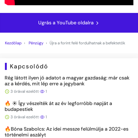
Ugrás a YouTube oldalra
Kezdőlap
Pénzügy
Újra a forint felé fordulhatnak a befektetők
Kapcsolódó
Rég látott ilyen jó adatot a magyar gazdaság: már csak
az a kérdés, mit lép erre a jegybank
3 órával ezelőtt
1
🔥 ☀️ Így vészelték át az év legforróbb napját a
budapestiek
3 órával ezelőtt
1
🔥Bóna Szabolcs: Az idei messze felülmúlja a 2022-es
történelmi aszályt