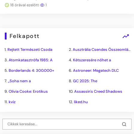
18 órával ezelőtt
1
Felkapott
1.
Rejtett Természeti Csoda
2.
Ausztrália Csendes Összeomlása
3.
Atomkatasztrófa 1985: A
4.
Kétszeresére nőhet a
5.
Borderlands 4: 300.000+
6.
Astroneer: Megatech DLC
7.
„Soha nem a
8.
GC 2025: The
9.
Olivia Cooke: Erotikus
10.
Assassin's Creed Shadows
11.
kvíz
12.
liked.hu