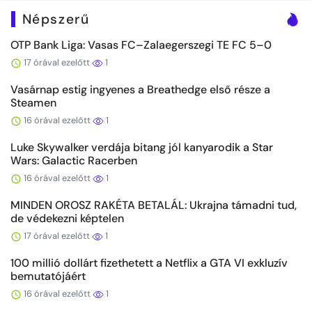
Népszerű
OTP Bank Liga: Vasas FC–Zalaegerszegi TE FC 5–0
17 órával ezelőtt
1
Vasárnap estig ingyenes a Breathedge első része a
Steamen
16 órával ezelőtt
1
Luke Skywalker verdája bitang jól kanyarodik a Star
Wars: Galactic Racerben
16 órával ezelőtt
1
MINDEN OROSZ RAKÉTA BETALÁL: Ukrajna támadni tud,
de védekezni képtelen
17 órával ezelőtt
1
100 millió dollárt fizethetett a Netflix a GTA VI exkluzív
bemutatójáért
16 órával ezelőtt
1