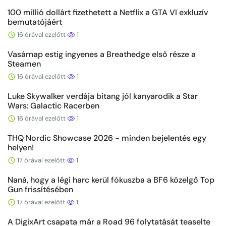
100 millió dollárt fizethetett a Netflix a GTA VI exkluzív
bemutatójáért
16 órával ezelőtt
1
Vasárnap estig ingyenes a Breathedge első része a
Steamen
16 órával ezelőtt
1
Luke Skywalker verdája bitang jól kanyarodik a Star
Wars: Galactic Racerben
16 órával ezelőtt
1
THQ Nordic Showcase 2026 - minden bejelentés egy
helyen!
17 órával ezelőtt
1
Naná, hogy a légi harc kerül fókuszba a BF6 közelgő Top
Gun frissítésében
17 órával ezelőtt
1
A DigixArt csapata már a Road 96 folytatását teaselte