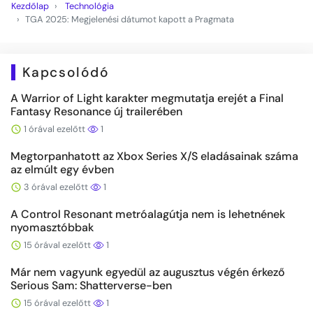
Kezdőlap
Technológia
TGA 2025: Megjelenési dátumot kapott a Pragmata
Kapcsolódó
A Warrior of Light karakter megmutatja erejét a Final
Fantasy Resonance új trailerében
1 órával ezelőtt
1
Megtorpanhatott az Xbox Series X/S eladásainak száma
az elmúlt egy évben
3 órával ezelőtt
1
A Control Resonant metróalagútja nem is lehetnének
nyomasztóbbak
15 órával ezelőtt
1
Már nem vagyunk egyedül az augusztus végén érkező
Serious Sam: Shatterverse-ben
15 órával ezelőtt
1