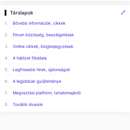
🔗
Társlapok
1.
Bővebb információk, cikkek
2.
Fórum közösség, beszélgetések
3.
Online cikkek, blogbejegyzések
4.
A hálózat főoldala
5.
Legfrissebb hírek, újdonságok
6.
A legjobbak gyűjteménye
7.
Megosztási platform, tartalomajánló
8.
Tovább olvasok