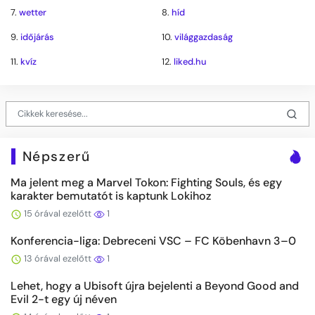
7.
wetter
8.
híd
9.
időjárás
10.
világgazdaság
11.
kvíz
12.
liked.hu
Népszerű
Ma jelent meg a Marvel Tokon: Fighting Souls, és egy
karakter bemutatót is kaptunk Lokihoz
15 órával ezelőtt
1
Konferencia-liga: Debreceni VSC – FC Köbenhavn 3–0
13 órával ezelőtt
1
Lehet, hogy a Ubisoft újra bejelenti a Beyond Good and
Evil 2-t egy új néven