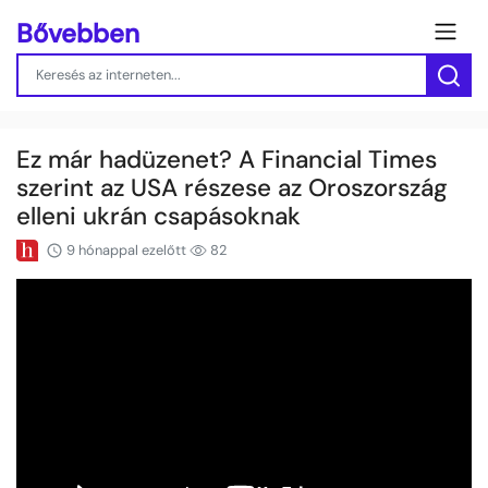
Bővebben
Ez már hadüzenet? A Financial Times
szerint az USA részese az Oroszország
elleni ukrán csapásoknak
9 hónappal ezelőtt
82