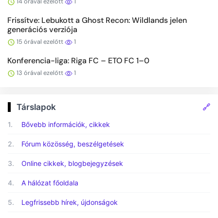
14 órával ezelőtt
1
Frissítve: Lebukott a Ghost Recon: Wildlands jelen
generációs verziója
15 órával ezelőtt
1
Konferencia-liga: Riga FC – ETO FC 1–0
13 órával ezelőtt
1
🔗
Társlapok
1.
Bővebb információk, cikkek
2.
Fórum közösség, beszélgetések
3.
Online cikkek, blogbejegyzések
4.
A hálózat főoldala
5.
Legfrissebb hírek, újdonságok