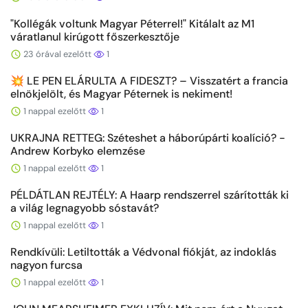
"Kollégák voltunk Magyar Péterrel!" Kitálalt az M1
váratlanul kirúgott főszerkesztője
23 órával ezelőtt
1
💥 LE PEN ELÁRULTA A FIDESZT? – Visszatért a francia
elnökjelölt, és Magyar Péternek is nekiment!
1 nappal ezelőtt
1
UKRAJNA RETTEG: Széteshet a háborúpárti koalíció? -
Andrew Korbyko elemzése
1 nappal ezelőtt
1
PÉLDÁTLAN REJTÉLY: A Haarp rendszerrel szárították ki
a világ legnagyobb sóstavát?
1 nappal ezelőtt
1
Rendkívüli: Letiltották a Védvonal fiókját, az indoklás
nagyon furcsa
1 nappal ezelőtt
1