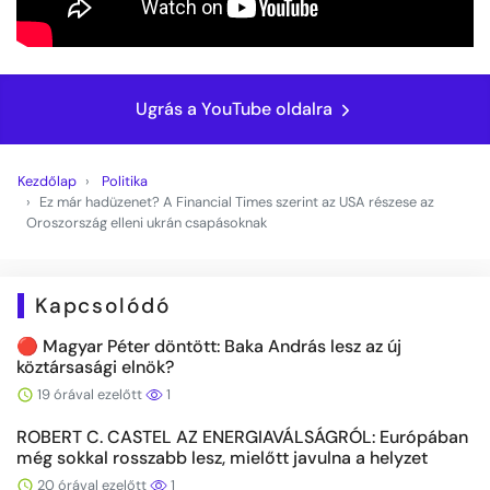
Ugrás a YouTube oldalra
Kezdőlap
Politika
Ez már hadüzenet? A Financial Times szerint az USA részese az
Oroszország elleni ukrán csapásoknak
Kapcsolódó
🔴 Magyar Péter döntött: Baka András lesz az új
köztársasági elnök?
19 órával ezelőtt
1
ROBERT C. CASTEL AZ ENERGIAVÁLSÁGRÓL: Európában
még sokkal rosszabb lesz, mielőtt javulna a helyzet
20 órával ezelőtt
1