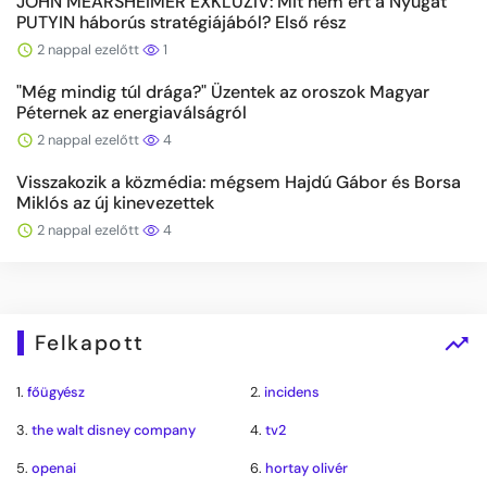
JOHN MEARSHEIMER EXKLUZÍV: Mit nem ért a Nyugat
PUTYIN háborús stratégiájából? Első rész
2 nappal ezelőtt
1
"Még mindig túl drága?" Üzentek az oroszok Magyar
Péternek az energiaválságról
2 nappal ezelőtt
4
Visszakozik a közmédia: mégsem Hajdú Gábor és Borsa
Miklós az új kinevezettek
2 nappal ezelőtt
4
Felkapott
1.
főügyész
2.
incidens
3.
the walt disney company
4.
tv2
5.
openai
6.
hortay olivér