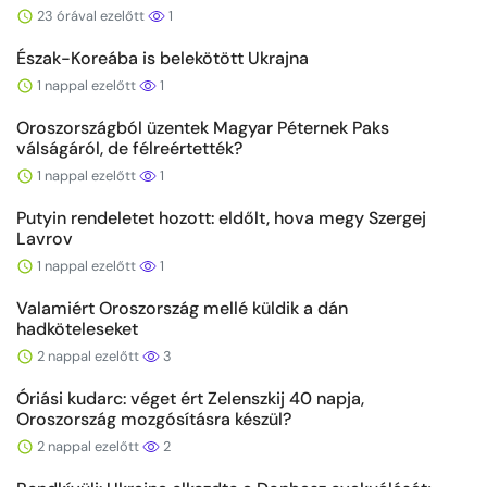
23 órával ezelőtt
1
Észak-Koreába is belekötött Ukrajna
1 nappal ezelőtt
1
Oroszországból üzentek Magyar Péternek Paks
válságáról, de félreértették?
1 nappal ezelőtt
1
Putyin rendeletet hozott: eldőlt, hova megy Szergej
Lavrov
1 nappal ezelőtt
1
Valamiért Oroszország mellé küldik a dán
hadköteleseket
2 nappal ezelőtt
3
Óriási kudarc: véget ért Zelenszkij 40 napja,
Oroszország mozgósításra készül?
2 nappal ezelőtt
2