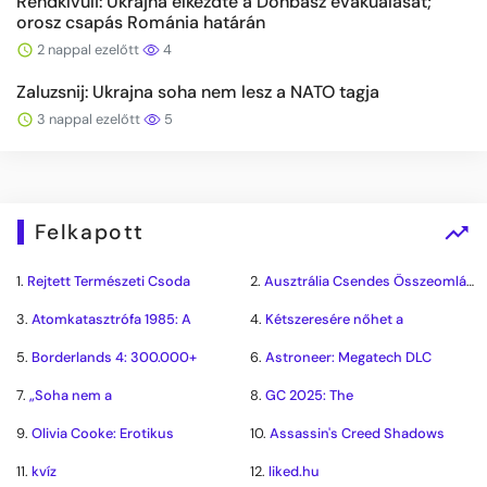
Rendkívüli: Ukrajna elkezdte a Donbasz evakuálását;
orosz csapás Románia határán
2 nappal ezelőtt
4
Zaluzsnij: Ukrajna soha nem lesz a NATO tagja
3 nappal ezelőtt
5
Felkapott
1.
Rejtett Természeti Csoda
2.
Ausztrália Csendes Összeomlása
3.
Atomkatasztrófa 1985: A
4.
Kétszeresére nőhet a
5.
Borderlands 4: 300.000+
6.
Astroneer: Megatech DLC
7.
„Soha nem a
8.
GC 2025: The
9.
Olivia Cooke: Erotikus
10.
Assassin's Creed Shadows
11.
kvíz
12.
liked.hu