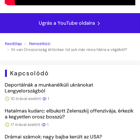
Ugrás a YouTube oldalra
Kezdőlap
Nemzetközi
Itt van Oroszország áttörése: túl sok már nincs hátra a végéből?
Kapcsolódó
Deportálnák a munkanélküli ukránokat
Lengyelországból
10 órával ezelőtt
1
Hatalmas kudarc: elbukott Zelenszkij offenzívája, érkezik
a kegyetlen orosz bosszú?
17 órával ezelőtt
1
Drámai számok: nagy bajba került az USA?