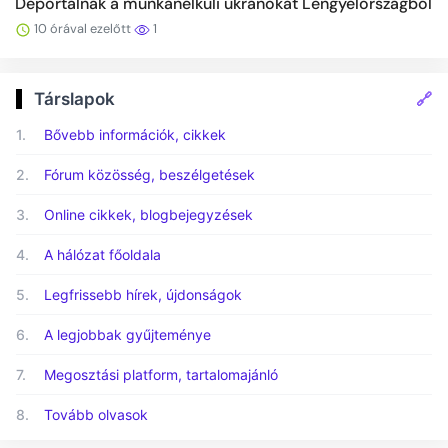
Deportálnák a munkanélküli ukránokat Lengyelországból
10 órával ezelőtt
1
🔗
Társlapok
1.
Bővebb információk, cikkek
2.
Fórum közösség, beszélgetések
3.
Online cikkek, blogbejegyzések
4.
A hálózat főoldala
5.
Legfrissebb hírek, újdonságok
6.
A legjobbak gyűjteménye
7.
Megosztási platform, tartalomajánló
8.
Tovább olvasok