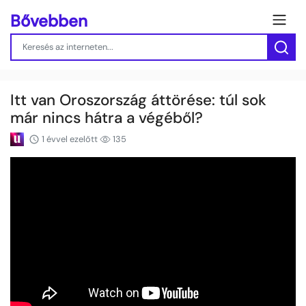
Bővebben
Itt van Oroszország áttörése: túl sok
már nincs hátra a végéből?
1 évvel ezelőtt
135