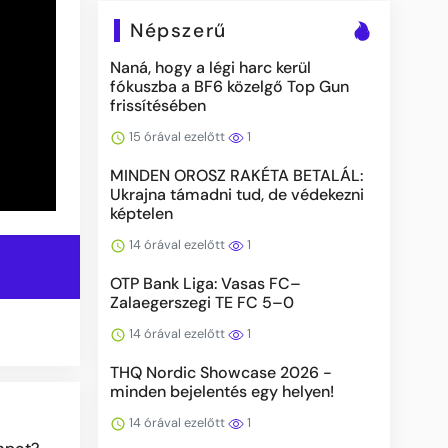
Népszerű
Naná, hogy a légi harc kerül
fókuszba a BF6 közelgő Top Gun
frissítésében
15 órával ezelőtt
1
MINDEN OROSZ RAKÉTA BETALÁL:
Ukrajna támadni tud, de védekezni
képtelen
14 órával ezelőtt
1
OTP Bank Liga: Vasas FC–
Zalaegerszegi TE FC 5–0
14 órával ezelőtt
1
THQ Nordic Showcase 2026 -
minden bejelentés egy helyen!
14 órával ezelőtt
1