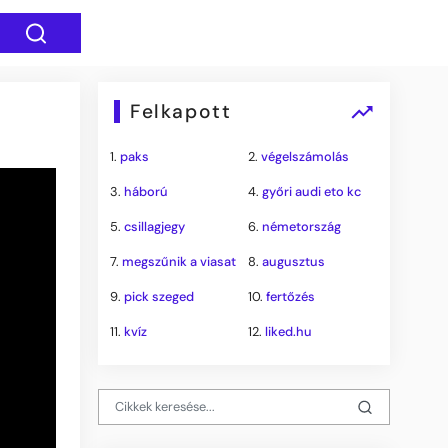
Felkapott
1.
paks
2.
végelszámolás
3.
háború
4.
győri audi eto kc
5.
csillagjegy
6.
németország
7.
megszűnik a viasat
8.
augusztus
9.
pick szeged
10.
fertőzés
11.
kvíz
12.
liked.hu