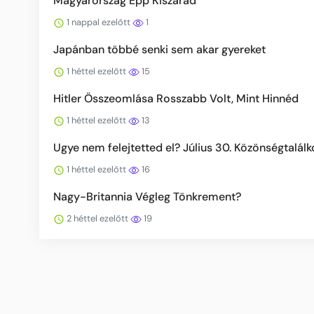
Magyarország Épp Kiszárad
1 nappal ezelőtt
1
Japánban többé senki sem akar gyereket
1 héttel ezelőtt
15
Hitler Összeomlása Rosszabb Volt, Mint Hinnéd
1 héttel ezelőtt
13
Ugye nem felejtetted el? Július 30. Közönségtalál
1 héttel ezelőtt
16
Nagy-Britannia Végleg Tönkrement?
2 héttel ezelőtt
19