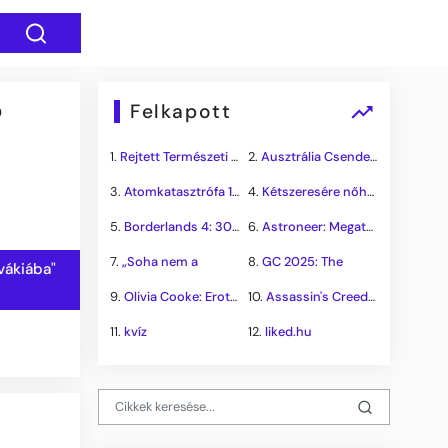
ő
Felkapott
1.
Rejtett Természeti Csoda
2.
Ausztrália Csendes Összeomlása
3.
Atomkatasztrófa 1985: A
4.
Kétszeresére nőhet a
5.
Borderlands 4: 300.000+
6.
Astroneer: Megatech DLC
7.
„Soha nem a
8.
GC 2025: The
ovákiába"
9.
Olivia Cooke: Erotikus
10.
Assassin's Creed Shadows
11.
kvíz
12.
liked.hu