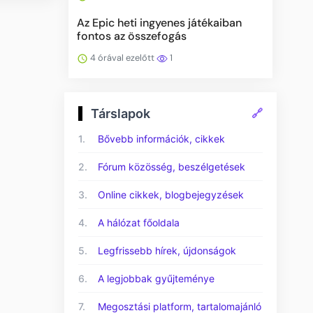
Az Epic heti ingyenes játékaiban
fontos az összefogás
4 órával ezelőtt
1
Társlapok
🔗
1.
Bővebb információk, cikkek
2.
Fórum közösség, beszélgetések
3.
Online cikkek, blogbejegyzések
4.
A hálózat főoldala
5.
Legfrissebb hírek, újdonságok
6.
A legjobbak gyűjteménye
7.
Megosztási platform, tartalomajánló