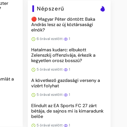
zter
Népszerű
7
🔴 Magyar Péter döntött: Baka
András lesz az új köztársasági
elnök?
6 órával ezelőtt
1
Hatalmas kudarc: elbukott
Zelenszkij offenzívája, érkezik a
kegyetlen orosz bosszú?
5 órával ezelőtt
1
ámlát a
A következő gazdasági verseny a
vízért folyhat
5 órával ezelőtt
1
Elindult az EA Sports FC 27 zárt
bétája, de sajnos mi is kimaradunk
belőe
5 órával ezelőtt
1