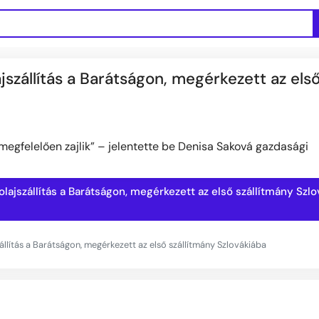
ajszállítás a Barátságon, megérkezett az els
k megfelelően zajlik” – jelentette be Denisa Saková gazdasági
őolajszállítás a Barátságon, megérkezett az első szállítmány Szl
zállítás a Barátságon, megérkezett az első szállítmány Szlovákiába