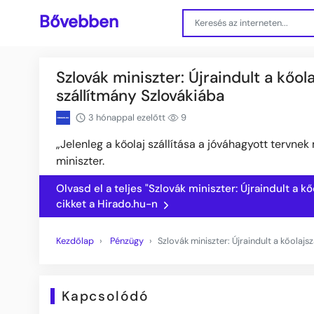
Bővebben
Szlovák miniszter: Újraindult a kőol
szállítmány Szlovákiába
3 hónappal ezelőtt
9
„Jelenleg a kőolaj szállítása a jóváhagyott tervne
miniszter.
Olvasd el a teljes "Szlovák miniszter: Újraindult a k
cikket a Hirado.hu-n
Kezdőlap
Pénzügy
Szlovák miniszter: Újraindult a kőolajs
Kapcsolódó