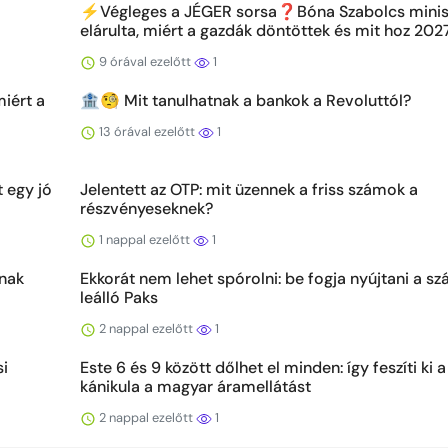
⚡️Végleges a JÉGER sorsa❓Bóna Szabolcs minis
elárulta, miért a gazdák döntöttek és mit hoz 202
9 órával ezelőtt
1
iért a
🏦🧐 Mit tanulhatnak a bankok a Revoluttól?
13 órával ezelőtt
1
t egy jó
Jelentett az OTP: mit üzennek a friss számok a
részvényeseknek?
1 nappal ezelőtt
1
dnak
Ekkorát nem lehet spórolni: be fogja nyújtani a sz
leálló Paks
2 nappal ezelőtt
1
si
Este 6 és 9 között dőlhet el minden: így feszíti ki a
kánikula a magyar áramellátást
2 nappal ezelőtt
1