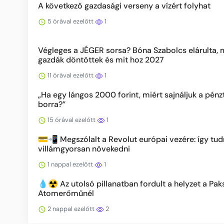
A következő gazdasági verseny a vízért folyhat
5 órával ezelőtt
1
Végleges a JÉGER sorsa? Bóna Szabolcs elárulta, m
gazdák döntöttek és mit hoz 2027
11 órával ezelőtt
1
„Ha egy lángos 2000 forint, miért sajnáljuk a pénz
borra?”
15 órával ezelőtt
1
💳📲 Megszólalt a Revolut európai vezére: így tu
villámgyorsan növekedni
1 nappal ezelőtt
1
💧☢️ Az utolsó pillanatban fordult a helyzet a Pak
Atomerőműnél
2 nappal ezelőtt
2