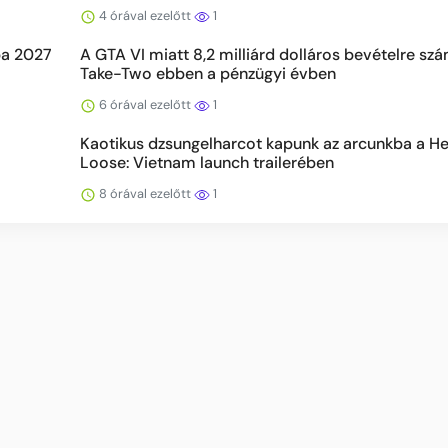
4 órával ezelőtt
1
ba 2027
A GTA VI miatt 8,2 milliárd dolláros bevételre szá
Take-Two ebben a pénzügyi évben
6 órával ezelőtt
1
Kaotikus dzsungelharcot kapunk az arcunkba a Hel
Loose: Vietnam launch trailerében
8 órával ezelőtt
1