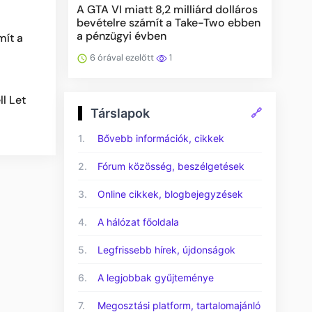
A GTA VI miatt 8,2 milliárd dolláros
bevételre számít a Take-Two ebben
a pénzügyi évben
mít a
6 órával ezelőtt
1
l Let
Társlapok
🔗
1.
Bővebb információk, cikkek
2.
Fórum közösség, beszélgetések
3.
Online cikkek, blogbejegyzések
4.
A hálózat főoldala
5.
Legfrissebb hírek, újdonságok
6.
A legjobbak gyűjteménye
7.
Megosztási platform, tartalomajánló