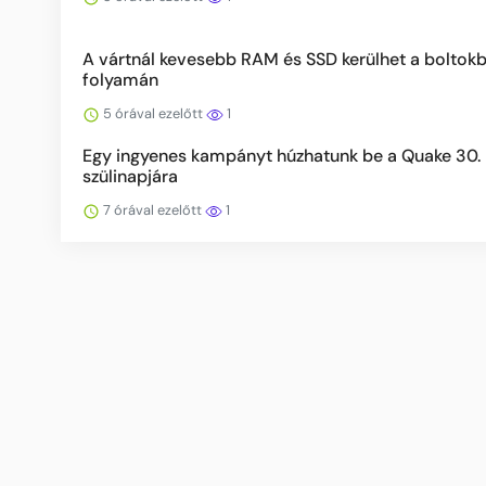
A vártnál kevesebb RAM és SSD kerülhet a boltok
folyamán
5 órával ezelőtt
1
Egy ingyenes kampányt húzhatunk be a Quake 30.
szülinapjára
7 órával ezelőtt
1