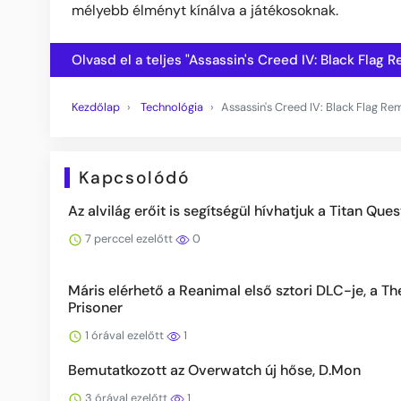
mélyebb élményt kínálva a játékosoknak.
Olvasd el a teljes "Assassin's Creed IV: Black Fla
Kezdőlap
Technológia
Assassin's Creed IV: Black Flag Re
Kapcsolódó
Az alvilág erőit is segítségül hívhatjuk a Titan Ques
7 perccel ezelőtt
0
Máris elérhető a Reanimal első sztori DLC-je, a Th
Prisoner
1 órával ezelőtt
1
Bemutatkozott az Overwatch új hőse, D.Mon
3 órával ezelőtt
1