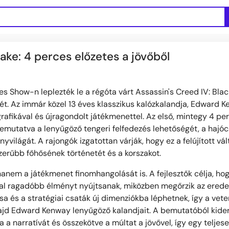
ake: 4 perces előzetes a jövőből
 Show-n leplezték le a régóta várt Assassin's Creed IV: Blac
sét. Az immár közel 13 éves klasszikus kalózkalandja, Edward 
grafikával és újragondolt játékmenettel. Az első, mintegy 4 pe
bemutatva a lenyűgöző tengeri felfedezés lehetőségét, a hajó
ányvilágát. A rajongók izgatottan várják, hogy ez a felújított vál
szerűbb főhősének történetét és a korszakot.
anem a játékmenet finomhangolását is. A fejlesztők célja, hog
l ragadóbb élményt nyújtsanak, miközben megőrzik az eredet
ása és a stratégiai csaták új dimenziókba léphetnek, így a vet
 majd Edward Kenway lenyűgöző kalandjait. A bemutatóból kider
a a narratívát és összekötve a múltat a jövővel, így egy teljes