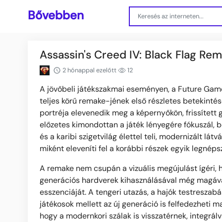
Bővebben
Assassin's Creed IV: Black Flag Rem
2 hónappal ezelőtt
12
A jövőbeli játékszakmai eseményen, a Future Games
teljes körű remake-jének első részletes betekinté
portréja elevenedik meg a képernyőkön, frissített 
előzetes kimondottan a játék lényegére fókuszál, 
és a karibi szigetvilág élettel teli, modernizált látv
miként eleveníti fel a korábbi részek egyik legnép
A remake nem csupán a vizuális megújulást ígéri, h
generációs hardverek kihasználásával még magáva
esszenciáját. A tengeri utazás, a hajók testreszab
játékosok mellett az új generáció is felfedezheti
hogy a modernkori szálak is visszatérnek, integrálv