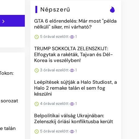
Népszerű
GTA 6 előrendelés: Már most "példa
n
nélküli" siker, mi várható?
5 órával ezelőtt
1
TRUMP SOKKOLTA ZELENSZKIJT:
Elfogytak a rakéták, Tajvan és Dél-
Korea is veszélyben!
3 órával ezelőtt
1
Tokon:
Leépítések sújtják a Halo Studiost, a
Halo 2 remake talán el sem fog
készülni
 sorozat
4 órával ezelőtt
1
Belpolitikai válság Ukrajnában:
Zelenszkij óriási konfliktusba került
e talán
5 órával ezelőtt
1