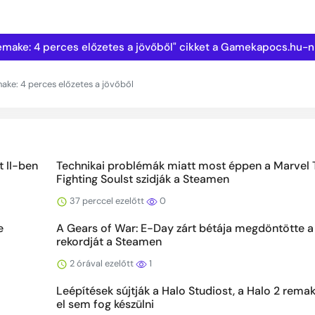
g Remake: 4 perces előzetes a jövőből" cikket a Gamekapocs.hu-
make: 4 perces előzetes a jövőből
t II-ben
Technikai problémák miatt most éppen a Marvel 
Fighting Soulst szidják a Steamen
37 perccel ezelőtt
0
e
A Gears of War: E-Day zárt bétája megdöntötte a
rekordját a Steamen
2 órával ezelőtt
1
Leépítések sújtják a Halo Studiost, a Halo 2 remak
el sem fog készülni