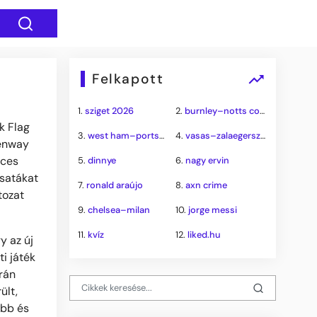
Felkapott
1.
sziget 2026
2.
burnley–notts county
k Flag
3.
west ham–portsmouth
4.
vasas–zalaegerszeg
Kenway
rces
5.
dinnye
6.
nagy ervin
csatákat
7.
ronald araújo
8.
axn crime
tozat
9.
chelsea–milan
10.
jorge messi
11.
kvíz
12.
liked.hu
y az új
i játék
erán
ült,
ebb és