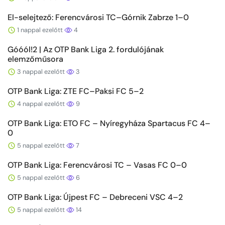
El-selejtező: Ferencvárosi TC–Górnik Zabrze 1–0
1 nappal ezelőtt
4
Góóól!2 | Az OTP Bank Liga 2. fordulójának
elemzőműsora
3 nappal ezelőtt
3
OTP Bank Liga: ZTE FC–Paksi FC 5–2
4 nappal ezelőtt
9
OTP Bank Liga: ETO FC – Nyíregyháza Spartacus FC 4–
0
5 nappal ezelőtt
7
OTP Bank Liga: Ferencvárosi TC – Vasas FC 0–0
5 nappal ezelőtt
6
OTP Bank Liga: Újpest FC – Debreceni VSC 4–2
5 nappal ezelőtt
14