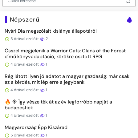
Népszerű
Nyári Dia megszólalt kislánya állapotáról
8 órával ezelőtt
2
Ősszel megjelenik a Warrior Cats: Clans of the Forest
című könyvadaptáció, körökre osztott RPG
4 órával ezelőtt
1
Rég látott ilyen jó adatot a magyar gazdaság: már csak
az a kérdés, mit lép erre a jegybank
4 órával ezelőtt
1
🔥 ☀️ Így vészelték át az év legforróbb napját a
budapestiek
4 órával ezelőtt
1
Magyarország Épp Kiszárad
5 órával ezelőtt
1