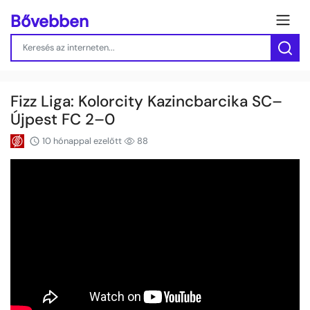
Bővebben
Fizz Liga: Kolorcity Kazincbarcika SC–
Újpest FC 2–0
10 hónappal ezelőtt
88