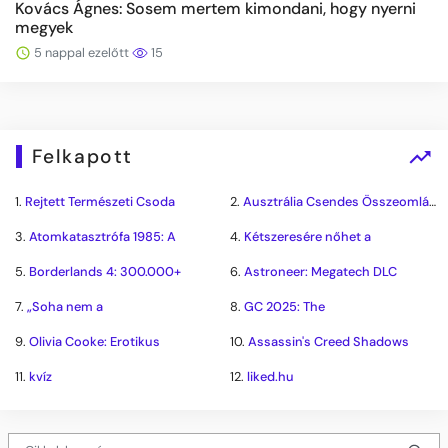
Kovács Ágnes: Sosem mertem kimondani, hogy nyerni
megyek
5 nappal ezelőtt
15
Felkapott
1.
Rejtett Természeti Csoda
2.
Ausztrália Csendes Összeomlása
3.
Atomkatasztrófa 1985: A
4.
Kétszeresére nőhet a
5.
Borderlands 4: 300.000+
6.
Astroneer: Megatech DLC
7.
„Soha nem a
8.
GC 2025: The
9.
Olivia Cooke: Erotikus
10.
Assassin's Creed Shadows
11.
kvíz
12.
liked.hu