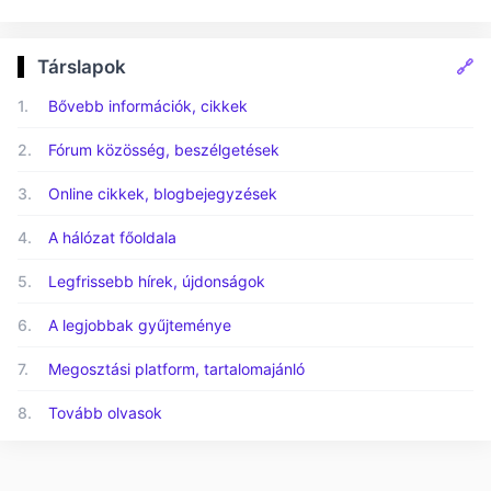
🔗
Társlapok
1.
Bővebb információk, cikkek
2.
Fórum közösség, beszélgetések
3.
Online cikkek, blogbejegyzések
4.
A hálózat főoldala
5.
Legfrissebb hírek, újdonságok
6.
A legjobbak gyűjteménye
7.
Megosztási platform, tartalomajánló
8.
Tovább olvasok