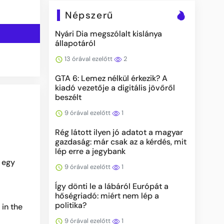
Népszerű
Nyári Dia megszólalt kislánya
állapotáról
13 órával ezelőtt
2
GTA 6: Lemez nélkül érkezik? A
kiadó vezetője a digitális jövőről
beszélt
9 órával ezelőtt
1
Rég látott ilyen jó adatot a magyar
gazdaság: már csak az a kérdés, mit
lép erre a jegybank
 egy
9 órával ezelőtt
1
Így dönti le a lábáról Európát a
hőségriadó: miért nem lép a
politika?
 in the
9 órával ezelőtt
1