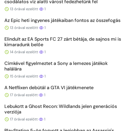
csodálatos víz alatti várost fedezhetünk fel
13 órával ezelőtt
1
Az Epic heti ingyenes játékaiban fontos az összefogás
13 órával ezelőtt
1
Elindult az EA Sports FC 27 zárt bétája, de sajnos mi is
kimaradunk belőe
14 órával ezelőtt
1
Címkével figyelmeztet a Sony a lemezes játékok
halálára
15 órával ezelőtt
1
A Netflixen debütál a GTA VI játékmenete
17 órával ezelőtt
1
Lebukott a Ghost Recon: Wildlands jelen generációs
verziója
17 órával ezelőtt
1
PlayStation 5-ön fogyott a legjobban az Assassin's