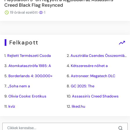
Creed Black Flag Resynced
19 órával ezelőtt
1
Felkapott
1.
Rejtett Természeti Csoda
2.
Ausztrália Csendes Összeomlása
3.
Atomkatasztrófa 1985: A
4.
Kétszeresére nőhet a
5.
Borderlands 4: 300.000+
6.
Astroneer: Megatech DLC
7.
„Soha nem a
8.
GC 2025: The
9.
Olivia Cooke: Erotikus
10.
Assassin's Creed Shadows
11.
kvíz
12.
liked.hu