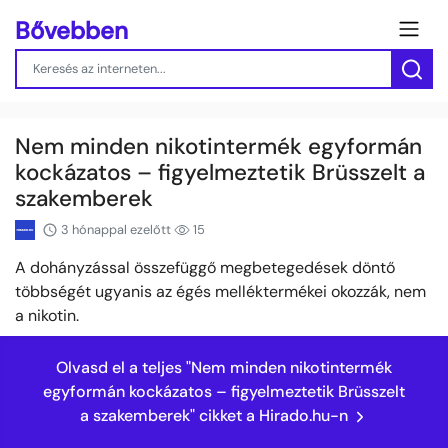
Bővebben
Nem minden nikotintermék egyformán
kockázatos – figyelmeztetik Brüsszelt a
szakemberek
3 hónappal ezelőtt
15
A dohányzással összefüggő megbetegedések döntő
többségét ugyanis az égés melléktermékei okozzák, nem
a nikotin.
Olvasd el a teljes "Nem minden nikotintermék
egyformán kockázatos – figyelmeztetik Brüsszelt
a szakemberek" cikket a Hirado.hu-n