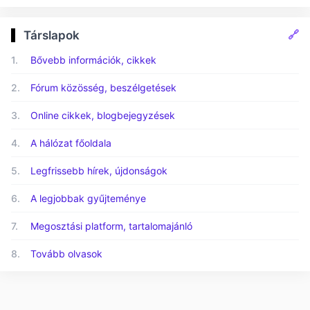
🔗
Társlapok
1.
Bővebb információk, cikkek
2.
Fórum közösség, beszélgetések
3.
Online cikkek, blogbejegyzések
4.
A hálózat főoldala
5.
Legfrissebb hírek, újdonságok
6.
A legjobbak gyűjteménye
7.
Megosztási platform, tartalomajánló
8.
Tovább olvasok