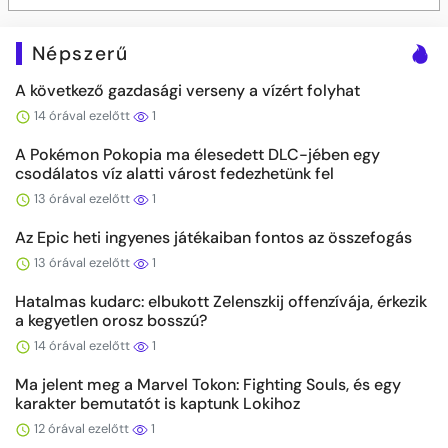
Népszerű
A következő gazdasági verseny a vízért folyhat
14 órával ezelőtt
1
A Pokémon Pokopia ma élesedett DLC-jében egy
csodálatos víz alatti várost fedezhetünk fel
13 órával ezelőtt
1
Az Epic heti ingyenes játékaiban fontos az összefogás
13 órával ezelőtt
1
Hatalmas kudarc: elbukott Zelenszkij offenzívája, érkezik
a kegyetlen orosz bosszú?
14 órával ezelőtt
1
Ma jelent meg a Marvel Tokon: Fighting Souls, és egy
karakter bemutatót is kaptunk Lokihoz
12 órával ezelőtt
1