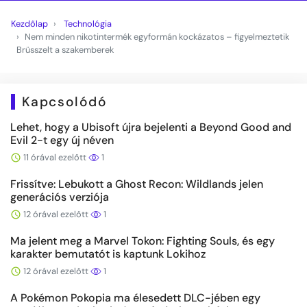
Kezdőlap
Technológia
Nem minden nikotintermék egyformán kockázatos – figyelmeztetik
Brüsszelt a szakemberek
Kapcsolódó
Lehet, hogy a Ubisoft újra bejelenti a Beyond Good and
Evil 2-t egy új néven
11 órával ezelőtt
1
Frissítve: Lebukott a Ghost Recon: Wildlands jelen
generációs verziója
12 órával ezelőtt
1
Ma jelent meg a Marvel Tokon: Fighting Souls, és egy
karakter bemutatót is kaptunk Lokihoz
12 órával ezelőtt
1
A Pokémon Pokopia ma élesedett DLC-jében egy