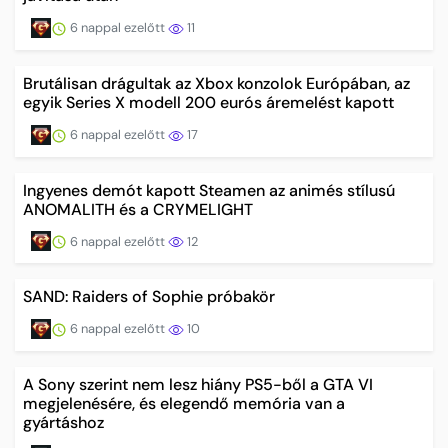
6 nappal ezelőtt
11
Brutálisan drágultak az Xbox konzolok Európában, az
egyik Series X modell 200 eurós áremelést kapott
6 nappal ezelőtt
17
Ingyenes demót kapott Steamen az animés stílusú
ANOMALITH és a CRYMELIGHT
6 nappal ezelőtt
12
SAND: Raiders of Sophie próbakör
6 nappal ezelőtt
10
A Sony szerint nem lesz hiány PS5-ből a GTA VI
megjelenésére, és elegendő memória van a
gyártáshoz