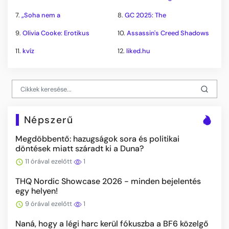
7.
„Soha nem a
8.
GC 2025: The
9.
Olivia Cooke: Erotikus
10.
Assassin's Creed Shadows
11.
kvíz
12.
liked.hu
Népszerű
Megdöbbentő: hazugságok sora és politikai
döntések miatt száradt ki a Duna?
11 órával ezelőtt
1
THQ Nordic Showcase 2026 - minden bejelentés
egy helyen!
9 órával ezelőtt
1
Naná, hogy a légi harc kerül fókuszba a BF6 közelgő