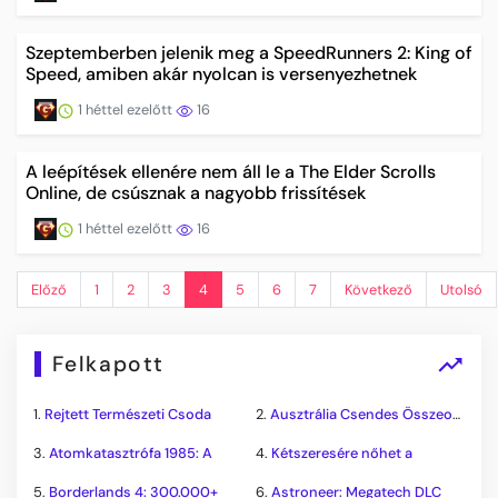
Szeptemberben jelenik meg a SpeedRunners 2: King of
Speed, amiben akár nyolcan is versenyezhetnek
1 héttel ezelőtt
16
A leépítések ellenére nem áll le a The Elder Scrolls
Online, de csúsznak a nagyobb frissítések
1 héttel ezelőtt
16
Előző
1
2
3
4
5
6
7
Következő
Utolsó
Felkapott
1.
Rejtett Természeti Csoda
2.
Ausztrália Csendes Összeomlása
3.
Atomkatasztrófa 1985: A
4.
Kétszeresére nőhet a
5.
Borderlands 4: 300.000+
6.
Astroneer: Megatech DLC