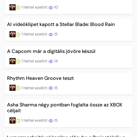
1 héttel ezelőtt
10
AI videóklipet kapott a Stellar Blade: Blood Rain
1 héttel ezelőtt
15
A Capcom már a digitális jövőre készül
1 héttel ezelőtt
14
Rhythm Heaven Groove teszt
1 héttel ezelőtt
15
Asha Sharma négy pontban foglalta össze az XBOX
céljait
1 héttel ezelőtt
15