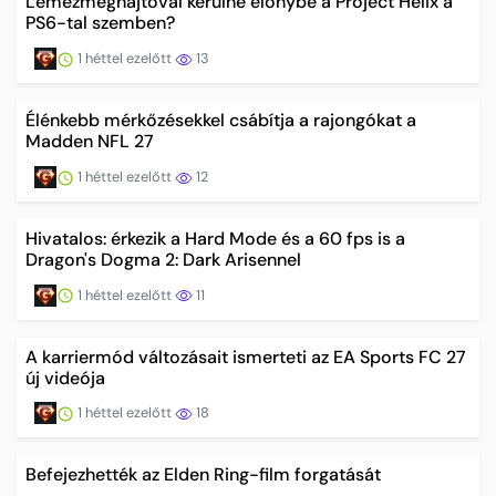
Lemezmeghajtóval kerülne előnybe a Project Helix a
PS6-tal szemben?
1 héttel ezelőtt
13
Élénkebb mérkőzésekkel csábítja a rajongókat a
Madden NFL 27
1 héttel ezelőtt
12
Hivatalos: érkezik a Hard Mode és a 60 fps is a
Dragon's Dogma 2: Dark Arisennel
1 héttel ezelőtt
11
A karriermód változásait ismerteti az EA Sports FC 27
új videója
1 héttel ezelőtt
18
Befejezhették az Elden Ring-film forgatását