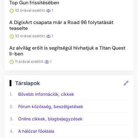
Top Gun frissítésében
10 órával ezelőtt
1
A DigixArt csapata már a Road 96 folytatását
teaselte
10 órával ezelőtt
1
Az alvilág erőit is segítségül hívhatjuk a Titan Quest
II-ben
11 órával ezelőtt
1
🔗
Társlapok
1.
Bővebb információk, cikkek
2.
Fórum közösség, beszélgetések
3.
Online cikkek, blogbejegyzések
4.
A hálózat főoldala