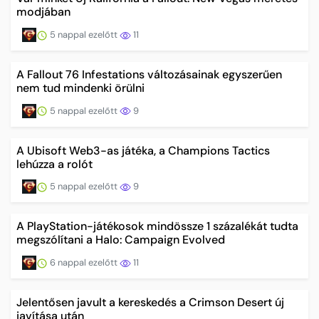
modjában
5 nappal ezelőtt
11
A Fallout 76 Infestations változásainak egyszerűen
nem tud mindenki örülni
5 nappal ezelőtt
9
A Ubisoft Web3-as játéka, a Champions Tactics
lehúzza a rolót
5 nappal ezelőtt
9
A PlayStation-játékosok mindössze 1 százalékát tudta
megszólítani a Halo: Campaign Evolved
6 nappal ezelőtt
11
Jelentősen javult a kereskedés a Crimson Desert új
javítása után