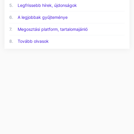
5.
Legfrissebb hírek, újdonságok
6.
A legjobbak gyűjteménye
7.
Megosztási platform, tartalomajánló
8.
Tovább olvasok