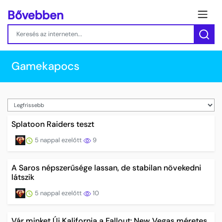
Bővebben
Gamekapocs
Splatoon Raiders teszt
5 nappal ezelőtt
9
A Saros népszerűsége lassan, de stabilan növekedni
látszik
5 nappal ezelőtt
10
Vár minket Új Kalifornia a Fallout: New Vegas méretes