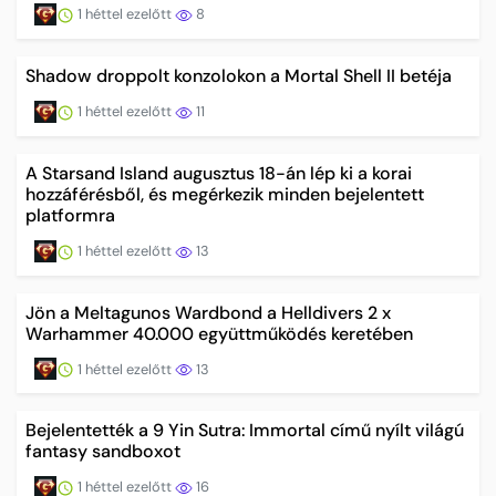
1 héttel ezelőtt
8
Shadow droppolt konzolokon a Mortal Shell II betéja
1 héttel ezelőtt
11
A Starsand Island augusztus 18-án lép ki a korai
hozzáférésből, és megérkezik minden bejelentett
platformra
1 héttel ezelőtt
13
Jön a Meltagunos Wardbond a Helldivers 2 x
Warhammer 40.000 együttműködés keretében
1 héttel ezelőtt
13
Bejelentették a 9 Yin Sutra: Immortal című nyílt világú
fantasy sandboxot
1 héttel ezelőtt
16