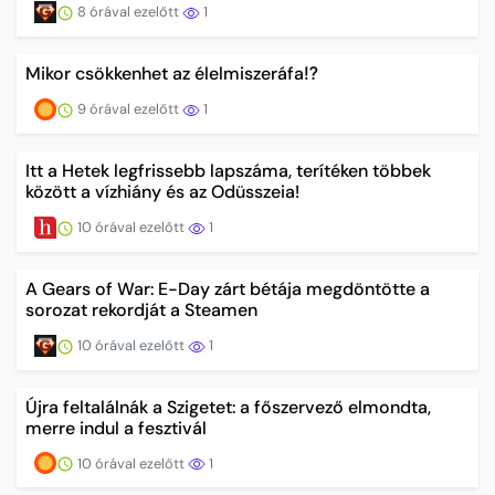
8 órával ezelőtt
1
Mikor csökkenhet az élelmiszeráfa⁉️
9 órával ezelőtt
1
Itt a Hetek legfrissebb lapszáma, terítéken többek
között a vízhiány és az Odüsszeia!
10 órával ezelőtt
1
A Gears of War: E-Day zárt bétája megdöntötte a
sorozat rekordját a Steamen
10 órával ezelőtt
1
Újra feltalálnák a Szigetet: a főszervező elmondta,
merre indul a fesztivál
10 órával ezelőtt
1