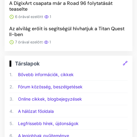
A DigixArt csapata már a Road 96 folytatását
teaselte
6 órával ezelőtt
1
Az alvilág erőit is segítségül hívhatjuk a Titan Quest
II-ben
7 órával ezelőtt
1
🔗
Társlapok
1.
Bővebb információk, cikkek
2.
Fórum közösség, beszélgetések
3.
Online cikkek, blogbejegyzések
4.
A hálózat főoldala
5.
Legfrissebb hírek, újdonságok
6.
A legjobbak gyűjteménye