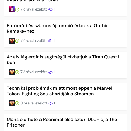
7 órával ezelőtt
1
Fotómód és számos új funkció érkezik a Gothic
Remake-hez
7 órával ezelőtt
1
Az alvilág erőit is segítségül hívhatjuk a Titan Quest II-
ben
7 órával ezelőtt
1
Technikai problémák miatt most éppen a Marvel
Tokon: Fighting Soulst szidják a Steamen
8 órával ezelőtt
1
Máris elérhető a Reanimal első sztori DLC-je, a The
Prisoner