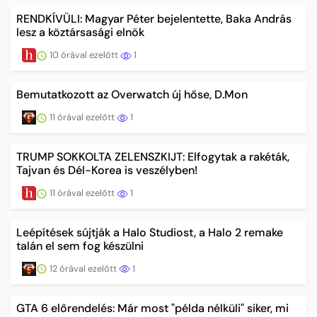
RENDKÍVÜLI: Magyar Péter bejelentette, Baka András
lesz a köztársasági elnök
10 órával ezelőtt
1
Bemutatkozott az Overwatch új hőse, D.Mon
11 órával ezelőtt
1
TRUMP SOKKOLTA ZELENSZKIJT: Elfogytak a rakéták,
Tajvan és Dél-Korea is veszélyben!
11 órával ezelőtt
1
Leépítések sújtják a Halo Studiost, a Halo 2 remake
talán el sem fog készülni
12 órával ezelőtt
1
GTA 6 előrendelés: Már most "példa nélküli" siker, mi