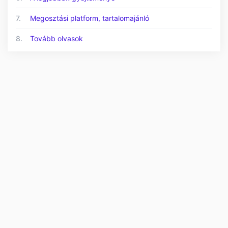
7.
Megosztási platform, tartalomajánló
8.
Tovább olvasok
© 2026 Bővebben.com - Minden jog fenntartva