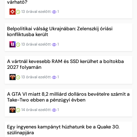
várható?
13 órával ezelőtt
1
Belpolitikai válság Ukrajnában: Zelenszkij óriási
konfliktusba került
13 órával ezelőtt
1
A vártnál kevesebb RAM és SSD kerülhet a boltokba
2027 folyamán
13 órával ezelőtt
1
A GTA VI miatt 8,2 milliárd dolláros bevételre számít a
Take-Two ebben a pénzügyi évben
14 órával ezelőtt
1
Egy ingyenes kampányt húzhatunk be a Quake 30.
szülinapjára