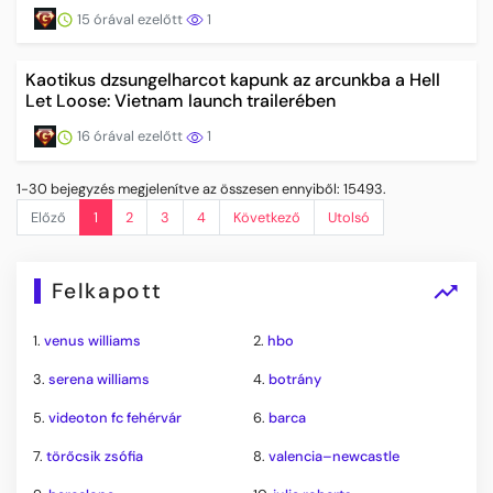
15 órával ezelőtt
1
Kaotikus dzsungelharcot kapunk az arcunkba a Hell
Let Loose: Vietnam launch trailerében
16 órával ezelőtt
1
1-30 bejegyzés megjelenítve az összesen ennyiből: 15493.
Előző
1
2
3
4
Következő
Utolsó
Felkapott
1.
venus williams
2.
hbo
3.
serena williams
4.
botrány
5.
videoton fc fehérvár
6.
barca
7.
törőcsik zsófia
8.
valencia–newcastle