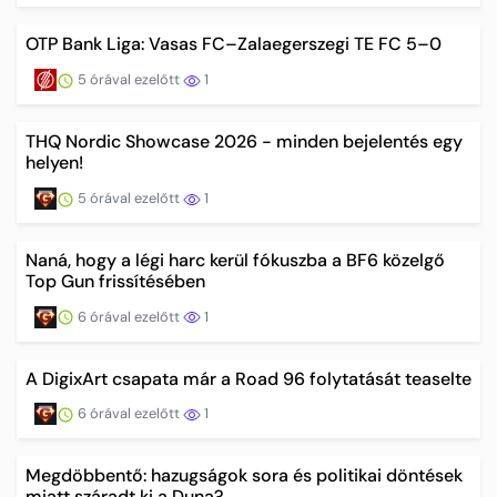
OTP Bank Liga: Vasas FC–Zalaegerszegi TE FC 5–0
5 órával ezelőtt
1
THQ Nordic Showcase 2026 - minden bejelentés egy
helyen!
5 órával ezelőtt
1
Naná, hogy a légi harc kerül fókuszba a BF6 közelgő
Top Gun frissítésében
6 órával ezelőtt
1
A DigixArt csapata már a Road 96 folytatását teaselte
6 órával ezelőtt
1
Megdöbbentő: hazugságok sora és politikai döntések
miatt száradt ki a Duna?