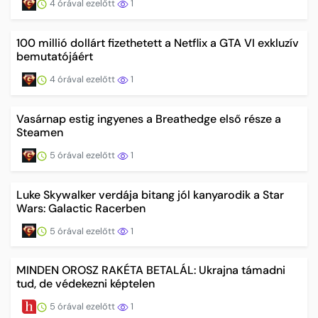
4 órával ezelőtt
1
100 millió dollárt fizethetett a Netflix a GTA VI exkluzív
bemutatójáért
4 órával ezelőtt
1
Vasárnap estig ingyenes a Breathedge első része a
Steamen
5 órával ezelőtt
1
Luke Skywalker verdája bitang jól kanyarodik a Star
Wars: Galactic Racerben
5 órával ezelőtt
1
MINDEN OROSZ RAKÉTA BETALÁL: Ukrajna támadni
tud, de védekezni képtelen
5 órával ezelőtt
1