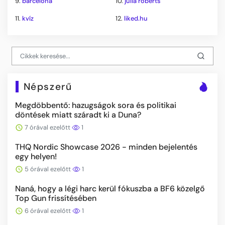
9.
barcelona
10.
julia roberts
11.
kvíz
12.
liked.hu
Népszerű
Megdöbbentő: hazugságok sora és politikai
döntések miatt száradt ki a Duna?
7 órával ezelőtt
1
THQ Nordic Showcase 2026 - minden bejelentés
egy helyen!
5 órával ezelőtt
1
Naná, hogy a légi harc kerül fókuszba a BF6 közelgő
Top Gun frissítésében
6 órával ezelőtt
1