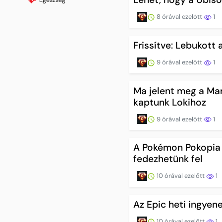
8 órával ezelőtt
1
Frissítve: Lebukott
9 órával ezelőtt
1
Ma jelent meg a Mar
kaptunk Lokihoz
9 órával ezelőtt
1
A Pokémon Pokopia 
fedezhetünk fel
10 órával ezelőtt
1
Az Epic heti ingyen
10 órával ezelőtt
1