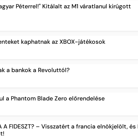
gyar Péterrel!" Kitálalt az M1 váratlanul kirúgott
enteket kaphatnak az XBOX-játékosok
ak a bankok a Revoluttól?
dul a Phantom Blade Zero előrendelése
A FIDESZT? – Visszatért a francia elnökjelölt, és
t!