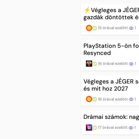
⚡️Végleges a JÉGER
gazdák döntöttek é
15 órával ezelőtt
1
PlayStation 5-ön fo
Resynced
16 órával ezelőtt
1
Végleges a JÉGER so
és mit hoz 2027
16 órával ezelőtt
1
Drámai számok: nag
17 órával ezelőtt
1