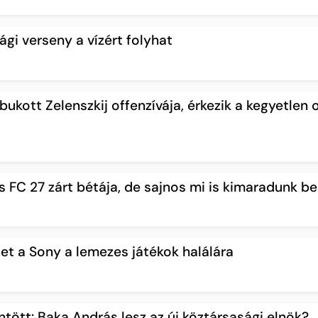
gi verseny a vízért folyhat
ukott Zelenszkij offenzívája, érkezik a kegyetlen 
ts FC 27 zárt bétája, de sajnos mi is kimaradunk b
et a Sony a lemezes játékok halálára
tött: Baka András lesz az új köztársasági elnök?