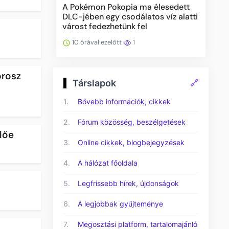
A Pokémon Pokopia ma élesedett
DLC-jében egy csodálatos víz alatti
várost fedezhetünk fel
10 órával ezelőtt
1
orosz
Társlapok
🔗
1.
Bővebb információk, cikkek
2.
Fórum közösség, beszélgetések
előe
3.
Online cikkek, blogbejegyzések
4.
A hálózat főoldala
5.
Legfrissebb hírek, újdonságok
6.
A legjobbak gyűjteménye
7.
Megosztási platform, tartalomajánló