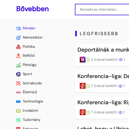
Bővebben
Minden
LEGFRISSEBB
Nemzetközi
Politika
Deportálnák a munk
Belföld
3 órával ezelőtt
1
Pénzügy
Sport
Konferencia-liga: 
Szórakozás
7 órával ezelőtt
1
Életmód
Technológia
Konferencia-liga: R
Irodalom
7 órával ezelőtt
1
Tudomány
Lehet, hogy a Ubiso
Egészség