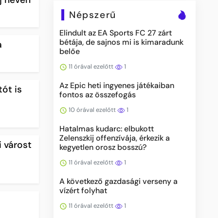
Népszerű
Elindult az EA Sports FC 27 zárt
bétája, de sajnos mi is kimaradunk
a
belőe
11 órával ezelőtt
1
Az Epic heti ingyenes játékaiban
ót is
fontos az összefogás
10 órával ezelőtt
1
Hatalmas kudarc: elbukott
Zelenszkij offenzívája, érkezik a
 várost
kegyetlen orosz bosszú?
11 órával ezelőtt
1
A következő gazdasági verseny a
vízért folyhat
11 órával ezelőtt
1