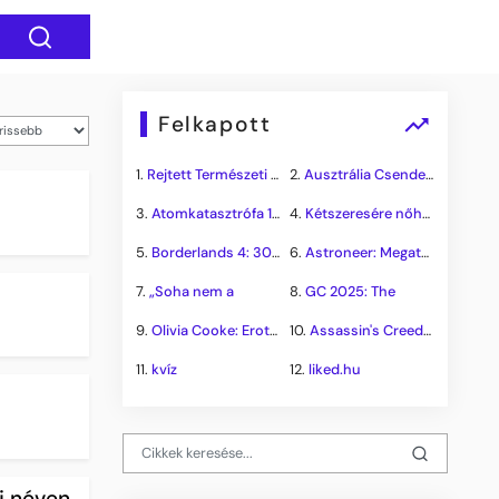
Felkapott
1.
Rejtett Természeti Csoda
2.
Ausztrália Csendes Összeomlása
3.
Atomkatasztrófa 1985: A
4.
Kétszeresére nőhet a
5.
Borderlands 4: 300.000+
6.
Astroneer: Megatech DLC
7.
„Soha nem a
8.
GC 2025: The
9.
Olivia Cooke: Erotikus
10.
Assassin's Creed Shadows
11.
kvíz
12.
liked.hu
j néven