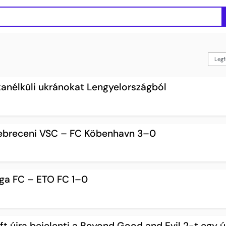
anélküli ukránokat Lengyelországból
Debreceni VSC – FC Köbenhavn 3–0
iga FC – ETO FC 1–0
ft újra bejelenti a Beyond Good and Evil 2-t egy ú