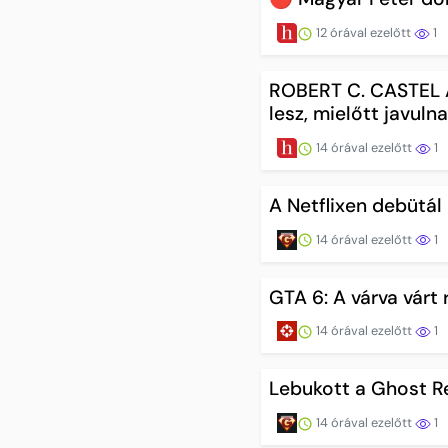
12 órával ezelőtt
1
ROBERT C. CASTEL 
lesz, mielőtt javuln
14 órával ezelőtt
1
A Netflixen debütál
14 órával ezelőtt
1
GTA 6: A várva várt
14 órával ezelőtt
1
Lebukott a Ghost Re
14 órával ezelőtt
1