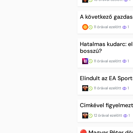
A következő gazdasá
11 órával ezelőtt
1
Hatalmas kudarc: elb
bosszú?
11 órával ezelőtt
1
Elindult az EA Spor
11 órával ezelőtt
1
Címkével figyelmezt
12 órával ezelőtt
1
🔴 Magyar Péter dön