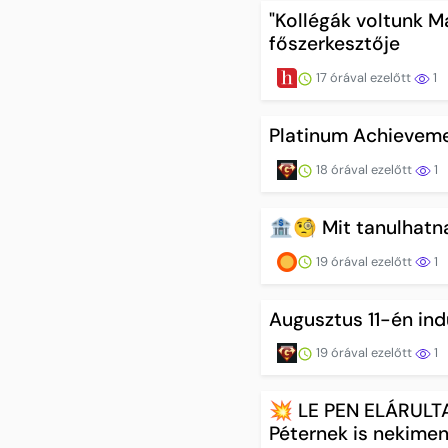
"Kollégák voltunk Ma
főszerkesztője
17 órával ezelőtt
1
Platinum Achievem
18 órával ezelőtt
1
🏦🧐 Mit tanulhatn
19 órával ezelőtt
1
Augusztus 11-én in
19 órával ezelőtt
1
💥 LE PEN ELÁRULTA 
Péternek is nekimen