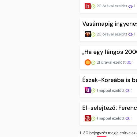
20 órával ezelőtt
1
Vasárnapig ingyenes
20 órával ezelőtt
1
„Ha egy lángos 2000
21 órával ezelőtt
1
Észak-Koreába is b
1 nappal ezelőtt
1
El-selejtező: Feren
1 nappal ezelőtt
1
1-30 bejegyzés megjelenítve az 