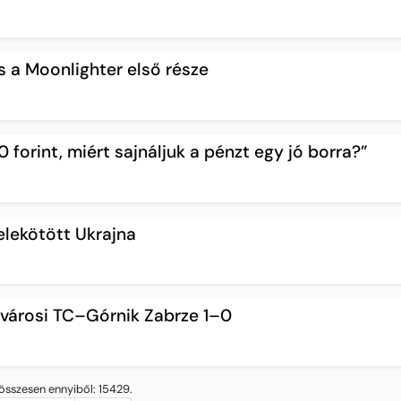
 a Moonlighter első része
 forint, miért sajnáljuk a pénzt egy jó borra?”
elekötött Ukrajna
cvárosi TC–Górnik Zabrze 1–0
összesen ennyiből: 15429.